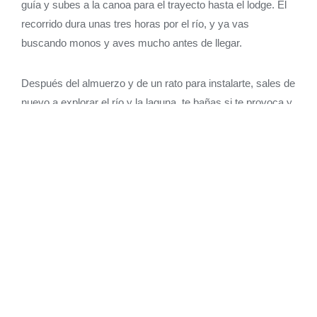
guía y subes a la canoa para el trayecto hasta el lodge. El
recorrido dura unas tres horas por el río, y ya vas
buscando monos y aves mucho antes de llegar.
Después del almuerzo y de un rato para instalarte, sales de
nuevo a explorar el río y la laguna, te bañas si te provoca y
ves caer el sol. Cuando oscurece, vuelves a salir en canoa
a buscar caimanes por las orillas, y después de la cena tu
guía comparte las historias detrás del lugar, la cultura, la
fauna y el trabajo de mantener la reserva como es.